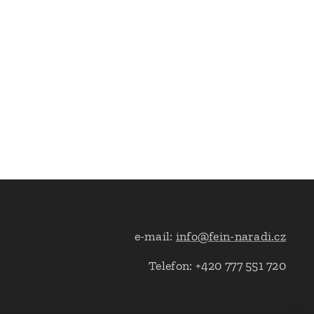
e-mail:
info@fein-naradi.cz
Telefon: +420 777 551 720