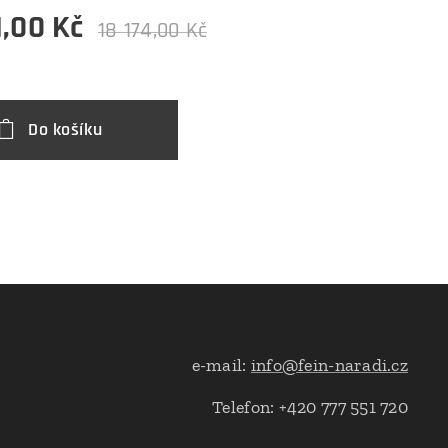
1,00
Kč
18 174,00
Kč
Do košíku
e-mail:
info@fein-naradi.cz
Telefon: +420 777 551 720