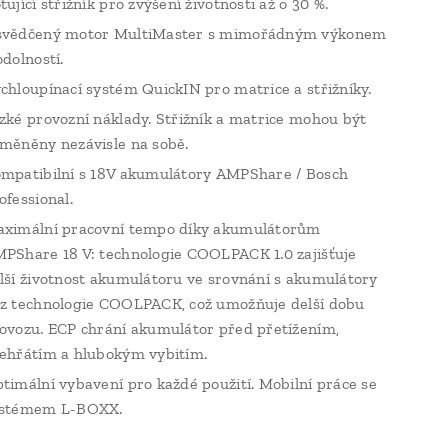
tující střižník pro zvýšení životnosti až o 30 %.
vědčený motor MultiMaster s mimořádným výkonem
odolností.
chloupínací systém QuickIN pro matrice a střižníky.
zké provozní náklady. Střižník a matrice mohou být
měněny nezávisle na sobě.
mpatibilní s 18V akumulátory AMPShare / Bosch
ofessional.
ximální pracovní tempo díky akumulátorům
PShare 18 V: technologie COOLPACK 1.0 zajišťuje
lší životnost akumulátoru ve srovnání s akumulátory
z technologie COOLPACK, což umožňuje delší dobu
ovozu. ECP chrání akumulátor před přetížením,
ehřátím a hlubokým vybitím.
timální vybavení pro každé použití. Mobilní práce se
stémem L-BOXX.