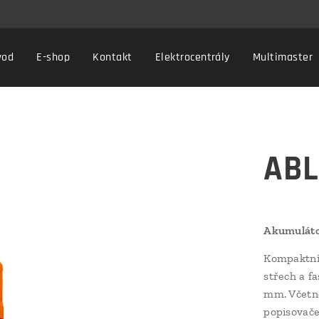
vod
E-shop
Kontakt
Elektrocentrály
Multimaster
ABL
Akumuláto
Kompaktní 
střech a fa
mm. Včetně
popisovače