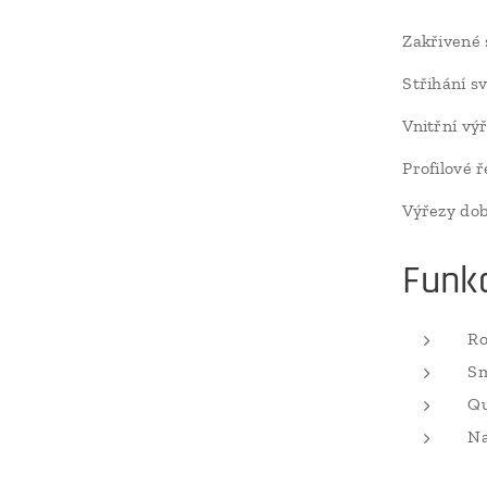
Zakřivené 
Střihání s
Vnitřní vý
Profilové 
Výřezy do
Funk
Ro
Sm
Qu
Na