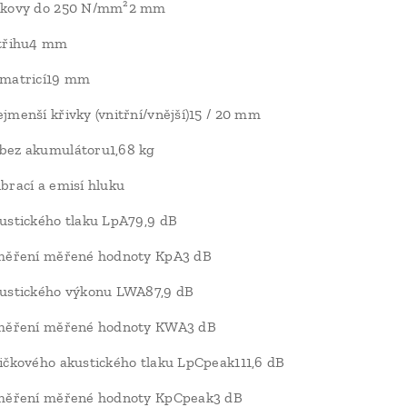
 kovy do 250 N/mm²2 mm
střihu4 mm
 matricí19 mm
jmenší křivky (vnitřní/vnější)15 / 20 mm
bez akumulátoru1,68 kg
brací a emisí hluku
ustického tlaku LpA79,9 dB
 měření měřené hodnoty KpA3 dB
kustického výkonu LWA87,9 dB
 měření měřené hodnoty KWA3 dB
ičkového akustického tlaku LpCpeak111,6 dB
 měření měřené hodnoty KpCpeak3 dB