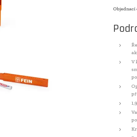
Objednací 
Podr
Ře
ak
V 
sm
po
Op
př
1,
Va
po
Kr