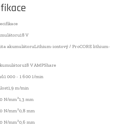
fikace
cifikace
umulátoru18 V
ita akumulátoruLithium-iontový / ProCORE lithium-
akumulátoru18 V AMPShare
hů1 000 - 1 600 1/min
lost1,9 m/min
00 N/mm²1,3 mm
00 N/mm²0,8 mm
00 N/mm²0,6 mm