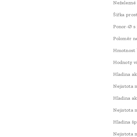
Neželezné
Šířka pro
Ponor-Ø s
Poloměr ne
Hmotnost 
Hodnoty vi
Hladina ak
Nejistota
Hladina a
Nejistota
Hladina šp
Nejistota