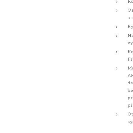
Ro
Os
a 
Ry
Ní
vy
Ko
Pr
Ma
AM
de
be
pr
př
Op
sy