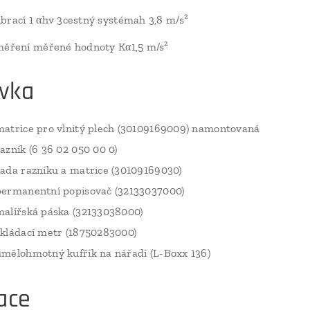
brací 1 αhv 3cestný systémah 3,8 m/s²
měření měřené hodnoty Kα1,5 m/s²
vka
matrice pro vlnitý plech (30109169009) namontovaná
razník (6 36 02 050 00 0)
sada razníku a matrice (30109169030)
permanentní popisovač (32133037000)
malířská páska (32133038000)
skládací metr (18750283000)
umělohmotný kufřík na nářadí (L-Boxx 136)
ace