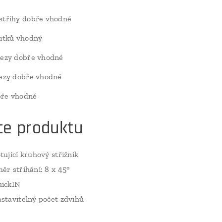
střihy dobře vhodné
vitků vhodný
řezy dobře vhodné
řezy dobře vhodné
bře vhodné
ce produktu
tující kruhový střižník
ěr stříhání: 8 x 45°
ickIN
stavitelný počet zdvihů