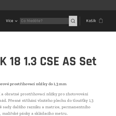
Více
Košík
K 18 1.3 CSE AS Set
rové prostřihovací nůžky do 1,3 mm
a obratné prostřihovací nůžky pro zhotovování
sád. Přesné stříhání vlnitého plechu do tloušťky 1,3
 sady dalšího razníku a matrice, permanentního
, malířské pásky a skládacího metru.