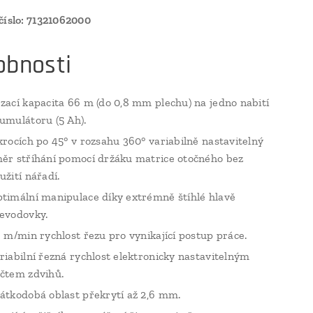
číslo: 71321062000
obnosti
zací kapacita 66 m (do 0,8 mm plechu) na jedno nabití
umulátoru (5 Ah).
krocích po 45° v rozsahu 360° variabilně nastavitelný
ěr stříhání pomocí držáku matrice otočného bez
užití nářadí.
timální manipulace díky extrémně štíhlé hlavě
evodovky.
9 m/min rychlost řezu pro vynikající postup práce.
riabilní řezná rychlost elektronicky nastavitelným
čtem zdvihů.
átkodobá oblast překrytí až 2,6 mm.