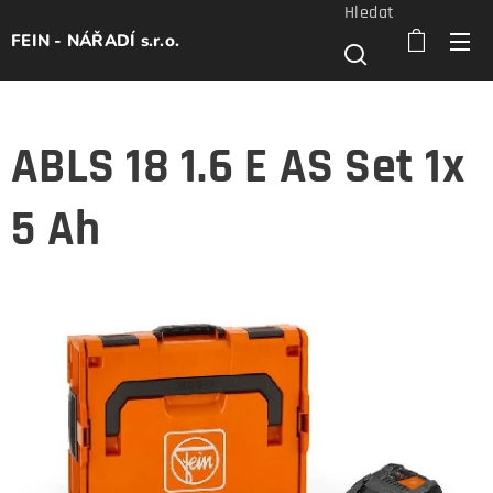
Hledat
FEIN - NÁŘADÍ s.r.o.
ABLS 18 1.6 E AS Set 1x
5 Ah