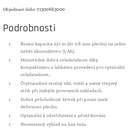
Objednací číslo: 71300663000
Podrobnosti
Řezací kapacita 221 m (do 0,8 mm plechu) na jedno
nabití akumulátoru (5 Ah).
Mimořádně dobrá ovladatelnost díky
kompaktnímu a lehkému provedení pro optimální
ovladatelnost..
Čtyřnásobně otočný nůž, čistší a méně třepivý
střih při nízkých provozních nákladech.
Dobrá průchodnost křivek při pouze malé
deformaci plechu.
Optimální k odstřihávání a přistřihování.
Neomezený výhled na linii řezu.