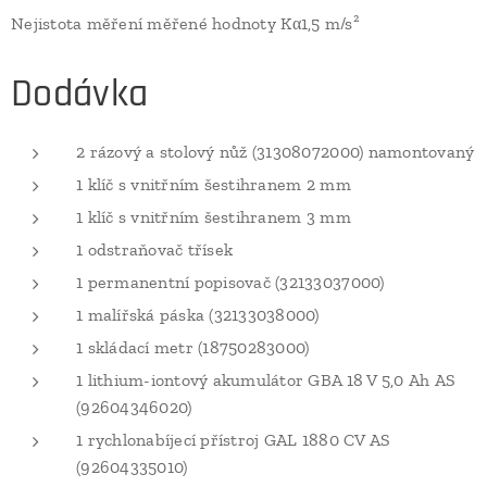
Nejistota měření měřené hodnoty Kα1,5 m/s²
Dodávka
2 rázový a stolový nůž (31308072000) namontovaný
1 klíč s vnitřním šestihranem 2 mm
1 klíč s vnitřním šestihranem 3 mm
1 odstraňovač třísek
1 permanentní popisovač (32133037000)
1 malířská páska (32133038000)
1 skládací metr (18750283000)
1 lithium-iontový akumulátor GBA 18 V 5,0 Ah AS
(92604346020)
1 rychlonabíjecí přístroj GAL 1880 CV AS
(92604335010)