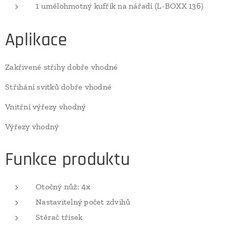
1 umělohmotný kufřík na nářadí (L-BOXX 136)
Aplikace
Zakřivené střihy dobře vhodné
Střihání svitků dobře vhodné
Vnitřní výřezy vhodný
Výřezy vhodný
Funkce produktu
Otočný nůž: 4x
Nastavitelný počet zdvihů
Stěrač třísek