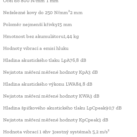
Ocel do 800 N/mm²1 mm
Neželezné kovy do 250 N/mm²2 mm
Poloměr nejmenší křivky15 mm
Hmotnost bez akumulátoru1,44 kg
Hodnoty vibrací a emisí hluku
Hladina akustického tlaku LpA76,8 dB
Nejistota měření měřené hodnoty KpA3 dB
Hladina akustického výkonu LWA84,8 dB
Nejistota měření měřené hodnoty KWA3 dB
Hladina špičkového akustického tlaku LpCpeak90,7 dB
Nejistota měření měřené hodnoty KpCpeak3 dB
Hodnota vibrací 1 αhv 3cestný systémah 5,2 m/s²