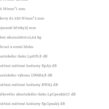
800 N/mm²1 mm
 kovy do 250 N/mm²2 mm
ejmenší křivky15 mm
bez akumulátoru1,44 kg
brací a emisí hluku
ustického tlaku LpA76,8 dB
 měření měřené hodnoty KpA3 dB
kustického výkonu LWA84,8 dB
 měření měřené hodnoty KWA3 dB
ičkového akustického tlaku LpCpeak90,7 dB
 měření měřené hodnoty KpCpeak3 dB