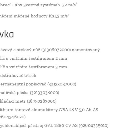
brací 1 αhv 3cestný systémah 5,2 m/s²
měření měřené hodnoty Kα1,5 m/s²
vka
rázový a stolový nůž (31308072000) namontovaný
klíč s vnitřním šestihranem 2 mm
klíč s vnitřním šestihranem 3 mm
odstraňovač třísek
permanentní popisovač (32133037000)
malířská páska (32133038000)
skládací metr (18750283000)
lithium-iontové akumulátory GBA 28 V 5,0 Ah AS
2604346020)
rychlonabíjecí přístroj GAL 1880 CV AS (92604335010)