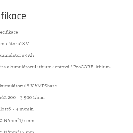
fikace
cifikace
umulátoru18 V
akumulátoru5 Ah
ita akumulátoruLithium-iontový / ProCORE lithium-
akumulátoru18 V AMPShare
hů2 200 - 3 500 1/min
lost6 - 9 m/min
00 N/mm²1,6 mm
00 N/mm²1,2 mm