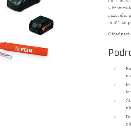
odstřihává
2 lithium-
rázového n
malířské p
Objednací 
Podr
Ře
na
Mi
le
Čt
ní
Do
pl