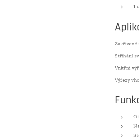
1 
Aplik
Zakřivené 
Střihání s
Vnitřní vý
Výřezy vh
Funk
Ot
Na
St