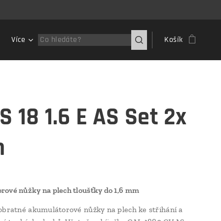
Více
Košík
S 18 1.6 E AS Set 2x
h
ové nůžky na plech tloušťky do 1,6 mm
obratné akumulátorové nůžky na plech ke střihání a