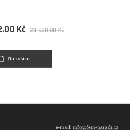
2,00
Kč
23 968,00
Kč
Do košíku
e-mail:
info@fein-naradi.cz