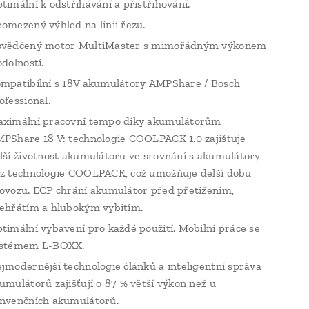
timální k odstřihávání a přistřihování.
omezený výhled na linii řezu.
vědčený motor MultiMaster s mimořádným výkonem
odolností.
mpatibilní s 18V akumulátory AMPShare / Bosch
ofessional.
ximální pracovní tempo díky akumulátorům
PShare 18 V: technologie COOLPACK 1.0 zajišťuje
lší životnost akumulátoru ve srovnání s akumulátory
z technologie COOLPACK, což umožňuje delší dobu
ovozu. ECP chrání akumulátor před přetížením,
ehřátím a hlubokým vybitím.
timální vybavení pro každé použití. Mobilní práce se
stémem L-BOXX.
jmodernější technologie článků a inteligentní správa
umulátorů zajišťují o 87 % větší výkon než u
nvenčních akumulátorů.