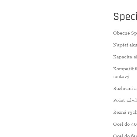
Speci
Obecné Spe
Napětí ak
Kapacita 
Kompatibil
iontový
Rozhraní 
Počet zdvi
Řezná rych
Ocel do 4
Ocel do 6