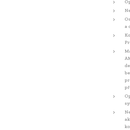
Op
Ne
Os
a 
Ko
Pr
Ma
AM
de
be
pr
př
Op
sy
Ne
ak
ko