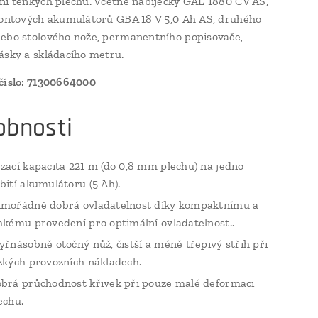
ní tenkých plechů. Včetně nabíječky GAL 1880 CV AS,
iontových akumulátorů GBA 18 V 5,0 Ah AS, druhého
ebo stolového nože, permanentního popisovače,
ásky a skládacího metru.
číslo: 71300664000
obnosti
zací kapacita 221 m (do 0,8 mm plechu) na jedno
bití akumulátoru (5 Ah).
mořádně dobrá ovladatelnost díky kompaktnímu a
hkému provedení pro optimální ovladatelnost..
yřnásobně otočný nůž, čistší a méně třepivý střih při
zkých provozních nákladech.
brá průchodnost křivek při pouze malé deformaci
echu.