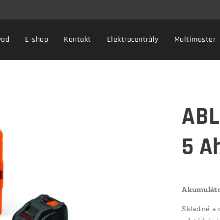
vod
E-shop
Kontakt
Elektrocentrály
Multimaster
ABL
5 A
Akumulátor
Skladné a 