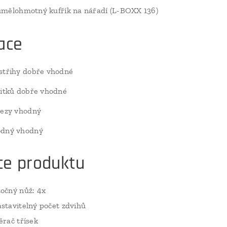
umělohmotný kufřík na nářadí (L-BOXX 136)
ace
střihy dobře vhodné
vitků dobře vhodné
řezy vhodný
odný vhodný
ce produktu
očný nůž: 4x
stavitelný počet zdvihů
ěrač třísek