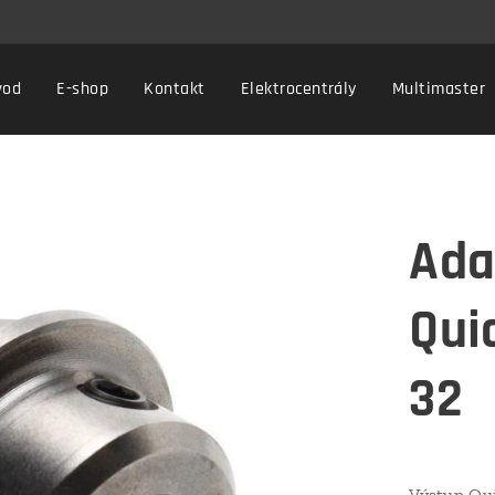
vod
E-shop
Kontakt
Elektrocentrály
Multimaster
Ada
Qui
32
Výstup Qu