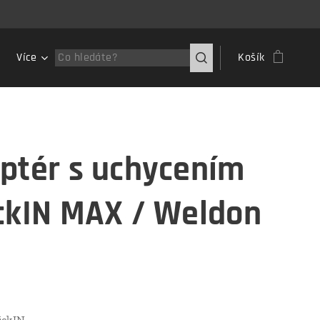
Více
Košík
ptér s uchycením
ckIN MAX / Weldon
ickIN