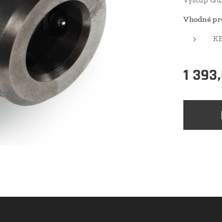
Vhodné pr
KB
1 393