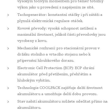
vysokým točivým momentem pro téměř totožný
výkon jako u provedení s napájením ze sítě.
Tachogenerátor: konstantní otáčky i při zátěži a
plynulá elektronická regulace otáček.
Kovové převody: vysoká schopnost zatížení a
maximální životnost, jelikož části převodovky jsou
vyrobeny z kovu.
Mechanické rozhraní: pro stacionární provoz v
držáku stolního a vrtacího stojanu nebo k
připevnění hloubkového dorazu.
Electronic Cell Protection (ECP): ECP chrání
akumulátor před přetížením, přehřátím a
hlubokým vybitím.
Technologie COOLPACK zajišťuje delší životnost
akumulátoru a umožňuje delší dobu provozu.
Stav nabití akumulátoru můžete odečítat přímo na
akumulátoru.