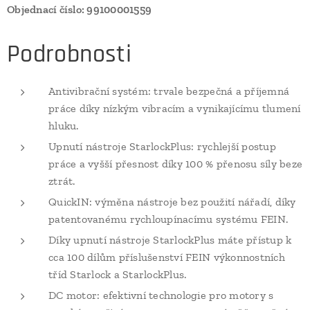
Objednací číslo:
99100001559
Podrobnosti
Antivibrační systém: trvale bezpečná a příjemná
práce díky nízkým vibracím a vynikajícímu tlumení
hluku.
Upnutí nástroje StarlockPlus: rychlejší postup
práce a vyšší přesnost díky 100 % přenosu síly beze
ztrát.
QuickIN: výměna nástroje bez použití nářadí, díky
patentovanému rychloupínacímu systému FEIN.
Díky upnutí nástroje StarlockPlus máte přístup k
cca 100 dílům příslušenství FEIN výkonnostních
tříd Starlock a StarlockPlus.
DC motor: efektivní technologie pro motory s