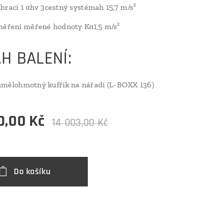
brací 1 αhv 3cestný systémah 15,7 m/s²
měření měřené hodnoty Kα1,5 m/s²
H BALENÍ:
umělohmotný kufřík na nářadí (L-BOXX 136)
0,00
Kč
14 003,00
Kč
Do košíku