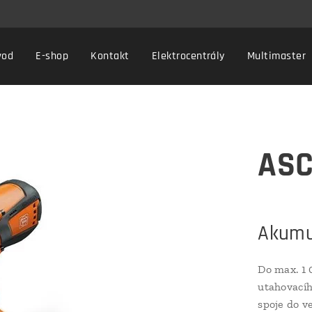
vod
E-shop
Kontakt
Elektrocentrály
Multimaster
ASC
Akumu
Do max. 1
utahovacíh
spoje do ve