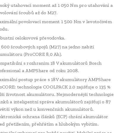
soký utahovací moment až 1 050 Nm pro utahování a
volování šroubů až do M27.
ximální povolovací moment 1 500 Nm v levotočivém
odu.
bustní celokovová převodovka.
 600 šroubových spojů (M27) na jedno nabití
umulátoru (ProCORE 8,0 Ah).
mpatibilní s rozhraním 18 V akumulátorů Bosch
ofessional a AMPShare od roku 2008.
ximální postup práce s 18V akumulátory AMPShare
oCORE: technologie COOLPACK 2.0 zajišťuje o 135 %
lší životnost akumulátoru. Nejmodernější technologie
ánků a inteligentní správa akumulátorů zajišťují o 87
větší výkon než u konvenčních akumulátorů.
ektronická ochrana článků (ECP) chrání akumulátor
ed přetížením, přehřátím a hlubokým vybitím.
timální vybavení pro každé použití. Mobilní práce se