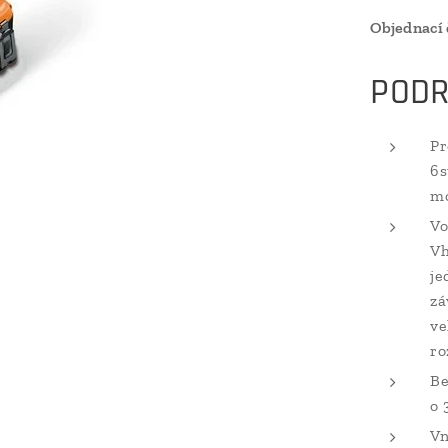
Objednací 
PODR
Pr
6s
mo
Vo
Vh
je
zá
ve
ro
Be
o 
Vn