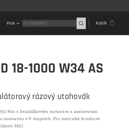
Více
Košík
D 18-1000 W34 AS
látorový rázový utahovák
 050 Nm s bezuhlíkovým motorem a nastavením
o momentu v 6 stupních. Pro metrické šroubové
likosti M27.