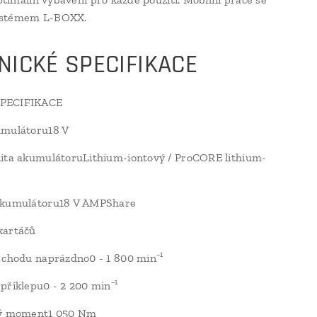
stémem L-BOXX.
NICKÉ SPECIFIKACE
PECIFIKACE
umulátoru18 V
ita akumulátoruLithium-iontový / ProCORE lithium-
akumulátoru18 V AMPShare
kartáčů
 chodu naprázdno0 - 1 800 min⁻¹
příklepu0 - 2 200 min⁻¹
vý moment1 050 Nm