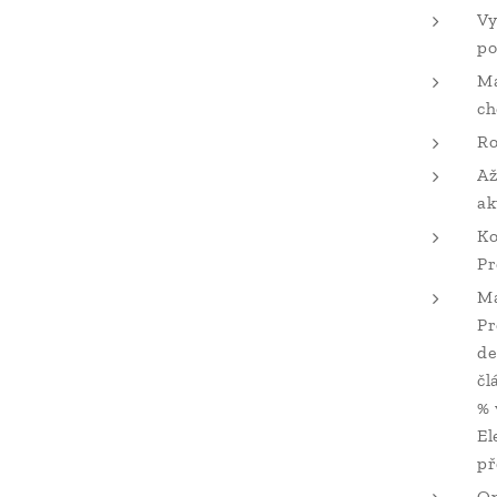
Vy
po
Ma
ch
Ro
Až
ak
Ko
Pr
Ma
Pr
de
čl
% 
El
př
Op