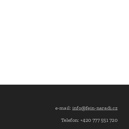
e-mail:
info@fein-naradi.cz
Telefon: +420 777 551 720