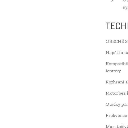
sy
TECH
OBECNÉ S
Napětí ak
Kompatibil
iontový
Rozhraní 
Motorbez 
Otáčky při
Frekvence 
Max. toči