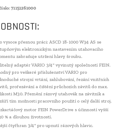
číslo: 71151261000
OBNOSTI:
o vysoce přesnou práci: ASCD 18-1000 W34 AS se
tupňovým elektronickým nastavením utahovacího
mentu zabraňuje utržení hlavy šroubu.
litelný adaptér VARIO 3/4" vyvinutý společností FEIN.
odný pro veškeré příslušenství VARIO pro
dnoduché strojní vrtání, zahlubování, řezání vnitřních
vitů, prořezávání a čištění průchozích závitů do max.
likosti M30. Přemění rázový utahovák na závitník a
zšíří tím možnosti pracovního použití o celý další stroj.
zkartáčový motor FEIN PowerDrive s účinností vyšší
30 % a dlouhou životností.
ější čtyřhran 3/4" pro upnutí rázových hlavic.