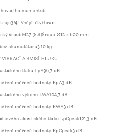
ahovacího momentu6
troje3/4" Vnější čtyřhran
ický šroubM27 (8.8)Šroub Ø12 x 600 mm
bez akumulátoru3,10 kg
VIBRACÍ A EMISÍ HLUKU
ustického tlaku LpA96,7 dB
 měření měřené hodnoty KpA3 dB
kustického výkonu LWA104,7 dB
 měření měřené hodnoty KWA3 dB
ičkového akustického tlaku LpCpeak121,3 dB
 měření měřené hodnoty KpCpeak3 dB