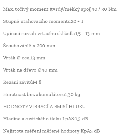
Max. točivý moment (tvrdý/měkký spoj)40 / 30 Nm
Stupně utahovacího momentu20 + 1
Upínací rozsah vrtacího sklíčidla1,5 - 13 mm
Šroubování8 x 200 mm
Vrták Ø ocel13 mm
Vrták na dřevo Ø40 mm
Řezání závitůM 8
Hmotnost bez akumulátoru1,30 kg
HODNOTY VIBRACÍ A EMISÍ HLUKU
Hladina akustického tlaku LpA80,3 dB
Nejistota měření měřené hodnoty KpA5 dB