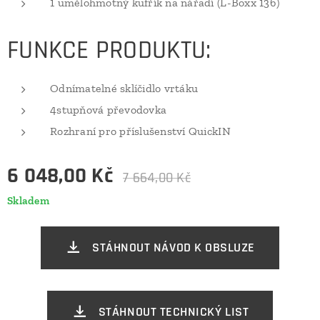
1 umělohmotný kufřík na nářadí (L-Boxx 136)
FUNKCE PRODUKTU:
Odnímatelné sklíčidlo vrtáku
4stupňová převodovka
Rozhraní pro příslušenství QuickIN
6 048,00
Kč
7 664,00
Kč
Skladem
STÁHNOUT NÁVOD K OBSLUZE
STÁHNOUT TECHNICKÝ LIST