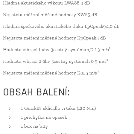
Hladina akustického výkonu LWA88,3 dB
Nejistota měření měřené hodnoty KWA5 dB
Hladina špičkového akustického tlaku LpCpeak94,0 dB
Nejistota měření měřené hodnoty KpCpeak5 dB
Hodnota vibrací 1 αhv 3cestný systémah,D 1,3 m/s²
Hodnota vibrací 2 αhv 3cestný systémah 0,9 m/s²
Nejistota měření měřené hodnoty Kα1,5 m/s²
OBSAH BALENÍ:
1 QuickIN sklíčidlo vrtáku (120 Nm)
1 příchytka na opasek
1 box na bity