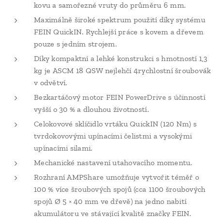
kovu a samořezné vruty do průměru 6 mm.
Maximálně široké spektrum použití díky systému
FEIN QuickIN. Rychlejší práce s kovem a dřevem
pouze s jedním strojem.
Díky kompaktní a lehké konstrukci s hmotností 1,3
kg je ASCM 18 QSW nejlehčí 4rychlostní šroubovák
v odvětví.
Bezkartáčový motor FEIN PowerDrive s účinností
vyšší o 30 % a dlouhou životností.
Celokovové sklíčidlo vrtáku QuickIN (120 Nm) s
tvrdokovovými upínacími čelistmi a vysokými
upínacími silami.
Mechanické nastavení utahovacího momentu.
Rozhraní AMPShare umožňuje vytvořit téměř o
100 % více šroubových spojů (cca 1100 šroubových
spojů Ø 5 × 40 mm ve dřevě) na jedno nabití
akumulátoru ve stávající kvalitě značky FEIN.