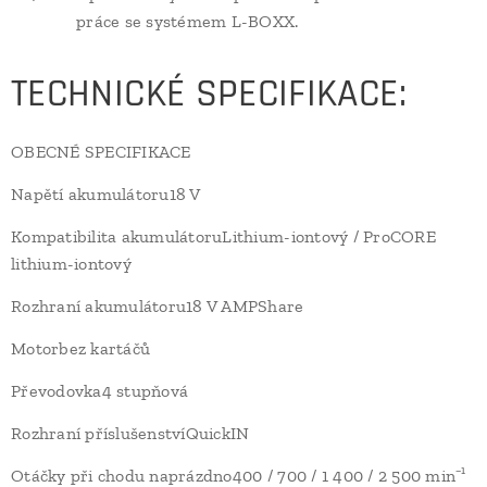
práce se systémem L-BOXX.
TECHNICKÉ SPECIFIKACE:
OBECNÉ SPECIFIKACE
Napětí akumulátoru18 V
Kompatibilita akumulátoruLithium-iontový / ProCORE
lithium-iontový
Rozhraní akumulátoru18 V AMPShare
Motorbez kartáčů
Převodovka4 stupňová
Rozhraní příslušenstvíQuickIN
Otáčky při chodu naprázdno400 / 700 / 1 400 / 2 500 min⁻¹