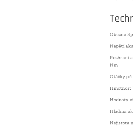
Techn
Obecné Spe
Napětí ak
Rozhraní 
Nm
Otáčky při
Hmotnost 
Hodnoty vi
Hladina ak
Nejistota