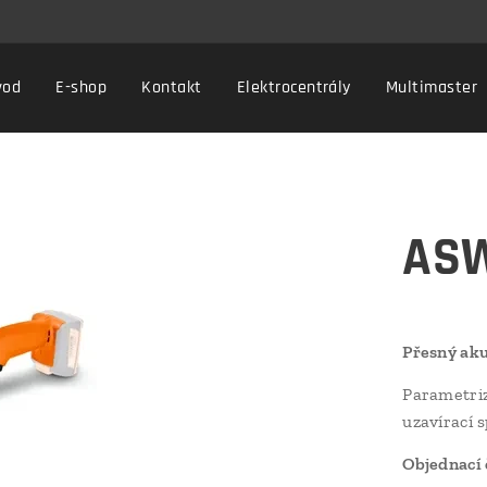
vod
E-shop
Kontakt
Elektrocentrály
Multimaster
ASW
Přesný aku
Parametri
uzavírací 
Objednací 