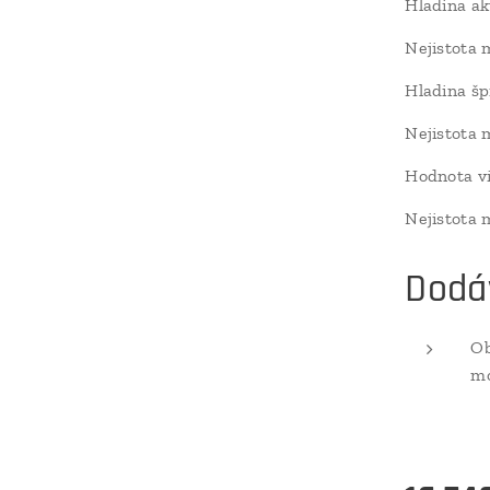
Hladina a
Nejistota
Hladina šp
Nejistota
Hodnota vi
Nejistota 
Dodá
Ob
mo