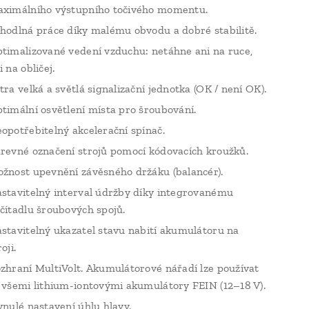
ximálního výstupního točivého momentu.
hodlná práce díky malému obvodu a dobré stabilitě.
timalizované vedení vzduchu: netáhne ani na ruce,
i na obličej.
tra velká a světlá signalizační jednotka (OK / není OK).
timální osvětlení místa pro šroubování.
opotřebitelný akcelerační spínač.
revné označení strojů pomocí kódovacích kroužků.
žnost upevnění závěsného držáku (balancér).
stavitelný interval údržby díky integrovanému
čítadlu šroubových spojů.
stavitelný ukazatel stavu nabití akumulátoru na
oji.
zhraní MultiVolt. Akumulátorové nářadí lze používat
 všemi lithium-iontovými akumulátory FEIN (12–18 V).
ynulé nastavení úhlu hlavy.