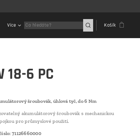
Více
Košík
 18-6 PC
mulátorový šroubovák, úhlová tyč, do 6 Nm
zovatelný akumulátorový šroubovák s mechanickou
spojkou pro průmyslové použití.
číslo: 71126660000