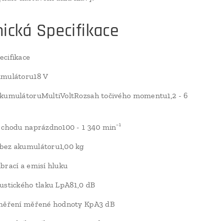
ická Specifikace
cifikace
umulátoru18 V
akumulátoruMultiVoltRozsah točivého momentu1,2 - 6
 chodu naprázdno100 - 1 340 min⁻¹
bez akumulátoru1,00 kg
brací a emisí hluku
ustického tlaku LpA81,0 dB
 měření měřené hodnoty KpA3 dB