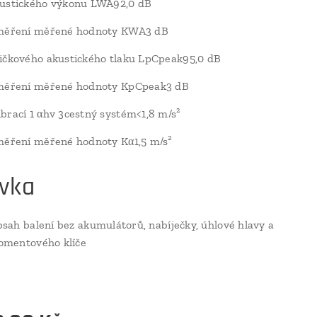
kustického výkonu LWA92,0 dB
 měření měřené hodnoty KWA3 dB
ičkového akustického tlaku LpCpeak95,0 dB
 měření měřené hodnoty KpCpeak3 dB
brací 1 αhv 3cestný systém<1,8 m/s²
měření měřené hodnoty Kα1,5 m/s²
vka
sah balení bez akumulátorů, nabíječky, úhlové hlavy a
mentového klíče