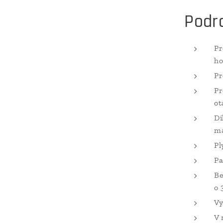
Podr
Pr
ho
Pr
Pr
ot
Dí
ma
Pl
Pa
Be
o 
Vy
V 