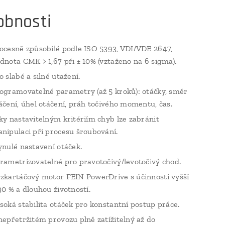
obnosti
ocesně způsobilé podle ISO 5393, VDI/VDE 2647,
dnota CMK > 1,67 při ± 10% (vztaženo na 6 sigma).
o slabé a silné utažení.
ogramovatelné parametry (až 5 kroků): otáčky, směr
áčení, úhel otáčení, práh točivého momentu, čas.
ky nastavitelným kritériím chyb lze zabránit
nipulaci při procesu šroubování.
ynulé nastavení otáček.
rametrizovatelné pro pravotočivý/levotočivý chod.
zkartáčový motor FEIN PowerDrive s účinností vyšší
30 % a dlouhou životností.
soká stabilita otáček pro konstantní postup práce.
nepřetržitém provozu plně zatížitelný až do