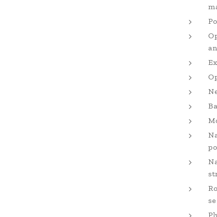
ma
Po
Op
an
Ex
Op
Ne
Ba
Mo
Na
po
Na
str
Ro
se
Pl