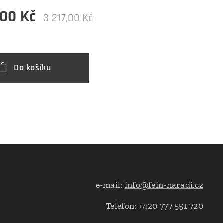
,00
Kč
3 217,00
Kč
Do košíku
e-mail:
info@fein-naradi.cz
Telefon: +420 777 551 720