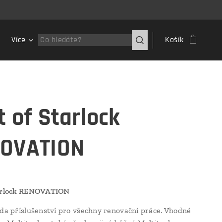
Více
Košík
t of Starlock
OVATION
tarlock RENOVATION
ada příslušenství pro všechny renovační práce. Vhodné