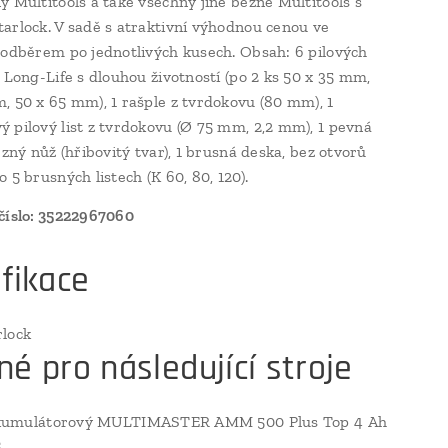
y Multitools a také všechny jiné běžné Multitools s
arlock. V sadě s atraktivní výhodnou cenou ve
 odběrem po jednotlivých kusech. Obsah: 6 pilových
t Long-Life s dlouhou životností (po 2 ks 50 x 35 mm,
, 50 x 65 mm), 1 rašple z tvrdokovu (80 mm), 1
 pilový list z tvrdokovu (Ø 75 mm, 2,2 mm), 1 pevná
ezný nůž (hřibovitý tvar), 1 brusná deska, bez otvorů
 5 brusných listech (K 60, 80, 120).
číslo: 35222967060
fikace
rlock
é pro následující stroje
umulátorový MULTIMASTER AMM 500 Plus Top 4 Ah
S