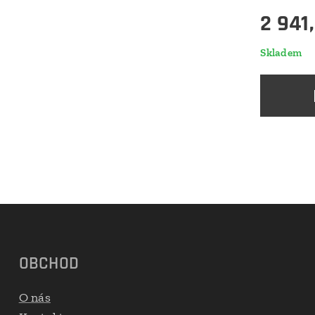
2 941
Skladem
OBCHOD
O nás