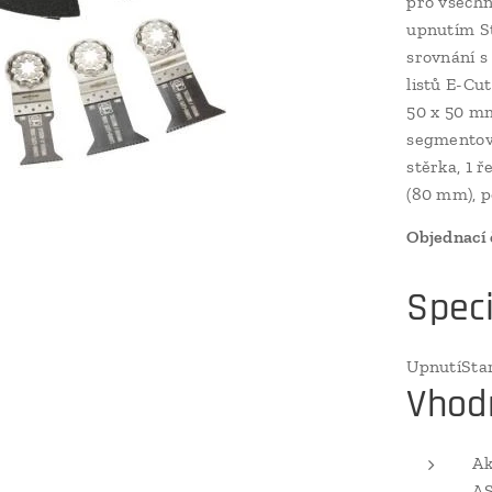
pro všechn
upnutím St
srovnání s
listů E-Cu
50 x 50 mm
segmentový
stěrka, 1 ř
(80 mm), po
Objednací 
Speci
UpnutíSta
Vhodn
Ak
A