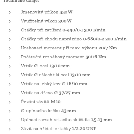
Technické údaje:
Jmenovitý příkon
550 W
Využitelný výkon
300 W
Otáčky při zatížení
0-440/0-1 300 1/min
Otáčky při chodu naprázdno
0-680/0-2 200 1/min
Utahovací moment při max. výkonu
20/7 Nm
Počáteční rozběhový moment
50/16 Nm
Vrták Ø, ocel
13/10 mm
Vrták Ø ušlechtilá ocel
13/10 mm
Vrták na lehký kov Ø
16/10 mm
Vrták na dřevo Ø
37/27 mm
Řezání závitů
M 10
Ø upínacího krčku
43 mm
Upínací rozsah vrtacího sklíčidla
1,5-13 mm
Závit na hřídeli vrtačky
1/2-20 UNF