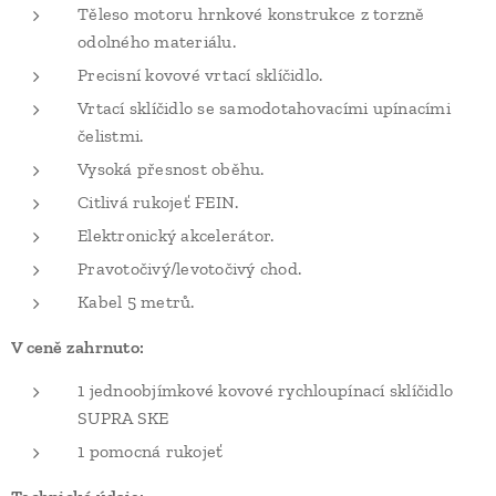
Těleso motoru hrnkové konstrukce z torzně
odolného materiálu.
Precisní kovové vrtací sklíčidlo.
Vrtací sklíčidlo se samodotahovacími upínacími
čelistmi.
Vysoká přesnost oběhu.
Citlivá rukojeť FEIN.
Elektronický akcelerátor.
Pravotočivý/levotočivý chod.
Kabel 5 metrů.
V ceně zahrnuto:
1 jednoobjímkové kovové rychloupínací sklíčidlo
SUPRA SKE
1 pomocná rukojeť