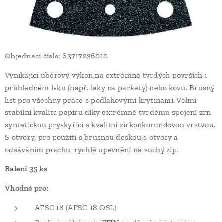
Objednací číslo: 63717236010
Vynikající úběrový výkon na extrémně tvrdých površích i
průhledném laku (např. laky na parkety) nebo kovu. Brusný
list pro všechny práce s podlahovými krytinami. Velmi
stabilní kvalita papíru díky extrémně tvrdému spojení zrn
syntetickou pryskyřicí s kvalitní zirkonkorundovou vrstvou.
S otvory, pro použití s brusnou deskou s otvory a
odsáváním prachu, rychlé upevnění na suchý zip.
Balení 35 ks
Vhodné pro:
AFSC 18 (AFSC 18 QSL)