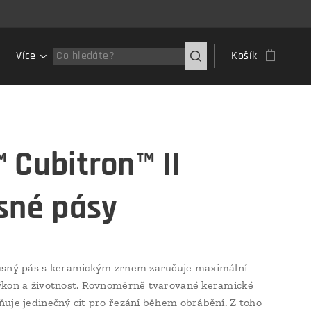
Více
Košík
 Cubitron™ II
sné pásy
usný pás s keramickým zrnem zaručuje maximální
ýkon a životnost. Rovnoměrně tvarované keramické
uje jedinečný cit pro řezání během obrábění. Z toho