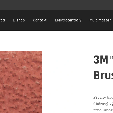
vod
E-shop
Kontakt
Elektrocentrály
Multimaster
3M™
Bru
Přesný br
úběrový v
zrno umožň