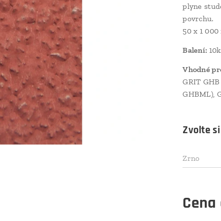
plyne stud
povrchu.
50 x 1 00
Balení:
10k
Vhodné pr
GRIT GHB 
GHBML), G
Zvolte si
Zrno
Cena