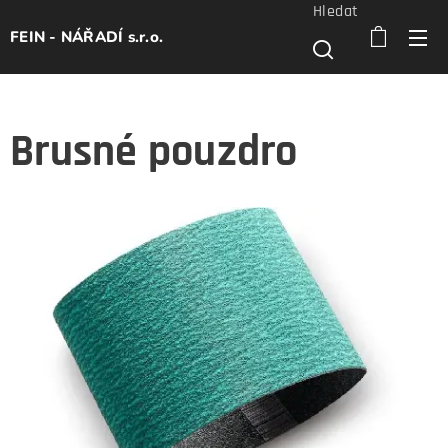
Hledat
FEIN - NÁŘADÍ s.r.o.
Brusné pouzdro