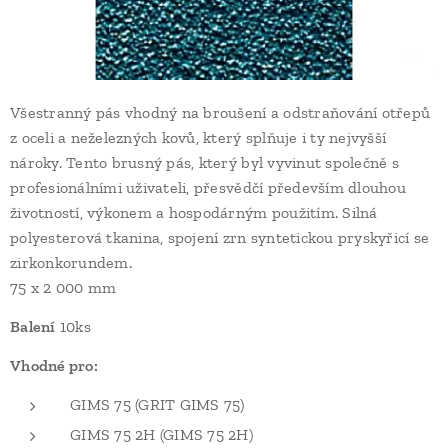
Všestranný pás vhodný na broušení a odstraňování otřepů
z oceli a neželezných kovů, který splňuje i ty nejvyšší
nároky. Tento brusný pás, který byl vyvinut společně s
profesionálními uživateli, přesvědčí především dlouhou
životností, výkonem a hospodárným použitím. Silná
polyesterová tkanina, spojení zrn syntetickou pryskyřicí se
zirkonkorundem.
75 x 2 000 mm
Balení
10ks
Vhodné pro:
GIMS 75 (GRIT GIMS 75)
GIMS 75 2H (GIMS 75 2H)