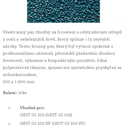
Všestranný pás vhodný na broušení a odstraňování otřepů
z oceli a neželezných kovů, který splňuje i ty nejvyšší
nároky. Tento brusný pás, který byl vyvinut společně s
profesionálními uživateli, přesvědčí především dlouhou
životností, výkonem a hospodárným použitím. Silná
polyesterová tkanina, spojení zrn syntetickou pryskyřicí se
zirkonkorundem.
100 x 1 000 mm
Balení:
10ks
Vhodné pro:
GRIT GI 100 (GRIT GI 100)
GRIT GI 100 EF (GRIT GI 100 EF)