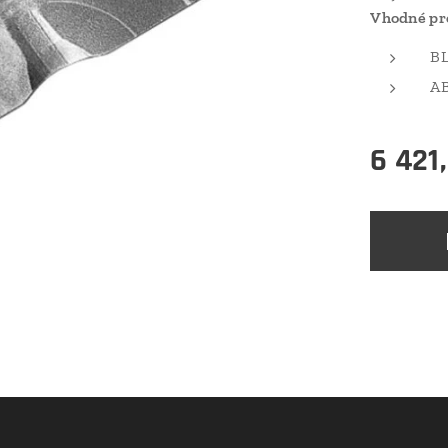
Vhodné pr
BL
AB
6 421