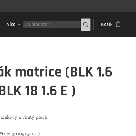
Více
Košík
ák matrice (BLK 1.6
BLK 18 1.6 E )
žníkový a vlnitý plech.
číslo: 30109154007