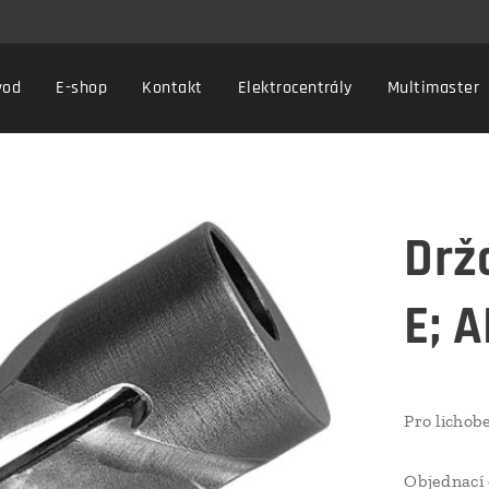
vod
E-shop
Kontakt
Elektrocentrály
Multimaster
Drž
E; A
Pro lichobe
Objednací 