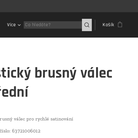
Více
Košík
stický brusný válec
řední
brusný válec pro rychlé satinování
číslo: 63721006012