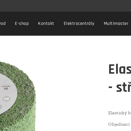
vod
E-shop
Kontakt
Elektrocentrály
Multimaster
Ela
- st
Elastický 
Objednací 