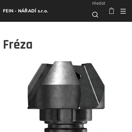
Hledat
FEIN - NÁŘADÍ s.r.o.
Fréza