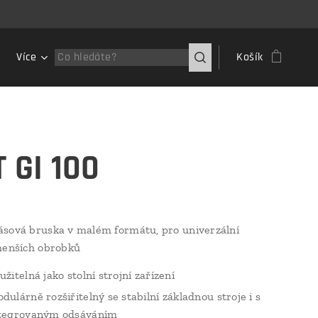
Více
Košík
T GI 100
sová bruska v malém formátu, pro univerzální
menších obrobků
užitelná jako stolní strojní zařízení
dulárně rozšiřitelný se stabilní základnou stroje i s
tegrovaným odsáváním