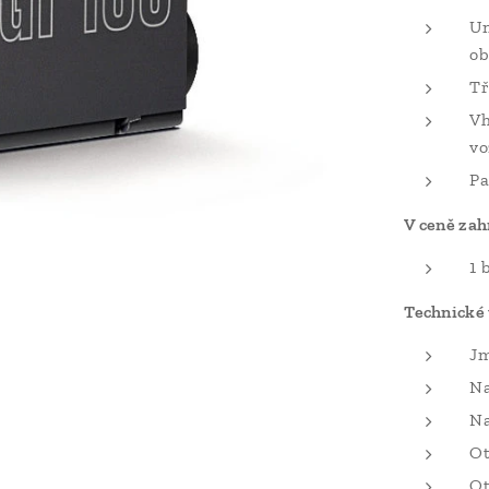
Un
ob
Tř
Vh
vo
Pa
V ceně zah
1 
Technické 
Jm
Na
Na
Ot
Ot