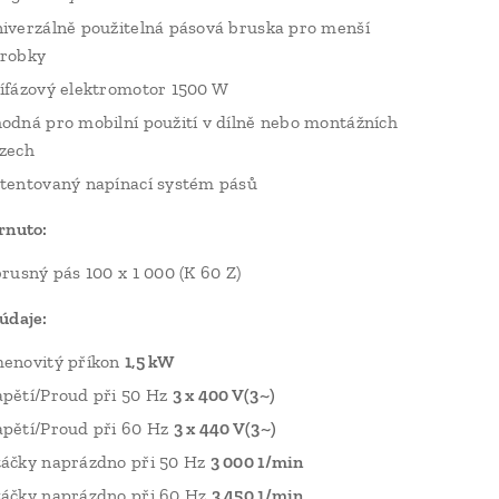
iverzálně použitelná pásová bruska pro menší
robky
ífázový elektromotor 1500 W
odná pro mobilní použití v dílně nebo montážních
zech
tentovaný napínací systém pásů
rnuto:
brusný pás 100 x 1 000 (K 60 Z)
údaje:
enovitý příkon
1,5 kW
pětí/Proud při 50 Hz
3 x 400 V(3~)
pětí/Proud při 60 Hz
3 x 440 V(3~)
áčky naprázdno při 50 Hz
3 000 1/min
áčky naprázdno při 60 Hz
3 450 1/min