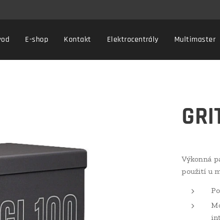
vod
E-shop
Kontakt
Elektrocentrály
Multimaster
GRI
Výkonná pá
použití u 
Po
Mo
in