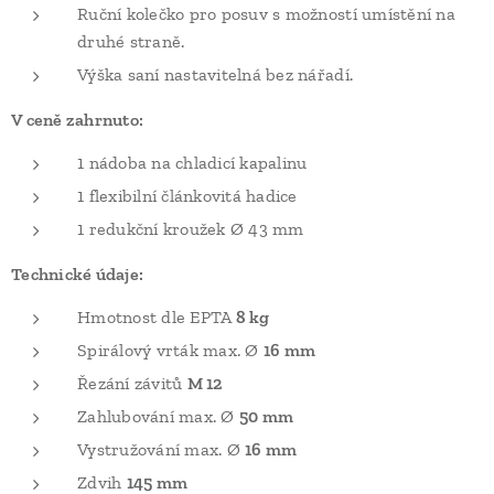
Ruční kolečko pro posuv s možností umístění na
druhé straně.
Výška saní nastavitelná bez nářadí.
V ceně zahrnuto:
1 nádoba na chladicí kapalinu
1 flexibilní článkovitá hadice
1 redukční kroužek Ø 43 mm
Technické údaje:
Hmotnost dle EPTA
8 kg
Spirálový vrták max. Ø
16 mm
Řezání závitů
M 12
Zahlubování max. Ø
50 mm
Vystružování max. Ø
16 mm
Zdvih
145 mm