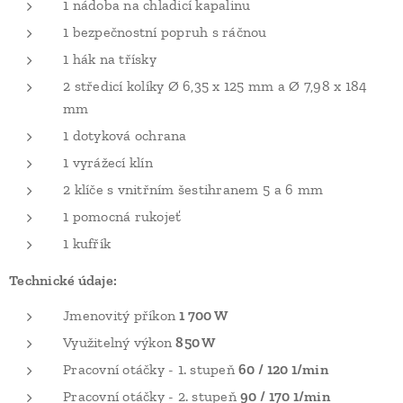
1 nádoba na chladicí kapalinu
1 bezpečnostní popruh s ráčnou
1 hák na třísky
2 středicí kolíky Ø 6,35 x 125 mm a Ø 7,98 x 184
mm
1 dotyková ochrana
1 vyrážecí klín
2 klíče s vnitřním šestihranem 5 a 6 mm
1 pomocná rukojeť
1 kufřík
Technické údaje:
Jmenovitý příkon
1 700 W
Využitelný výkon
850 W
Pracovní otáčky - 1. stupeň
60 / 120 1/min
Pracovní otáčky - 2. stupeň
90 / 170 1/min