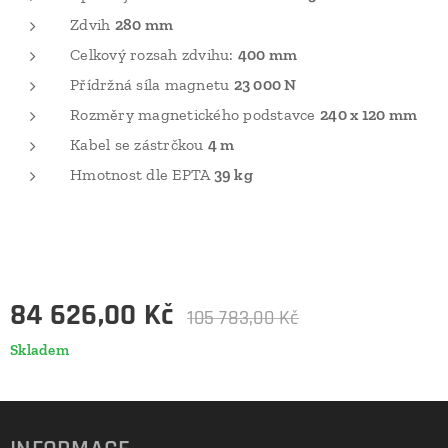
Zdvih
280 mm
Celkový rozsah zdvihu:
400 mm
Přídržná síla magnetu
23 000 N
Rozměry magnetického podstavce
240 x 120 mm
Kabel se zástrčkou
4 m
Hmotnost dle EPTA
39 kg
84 626,00
Kč
105 783,00
Kč
Skladem