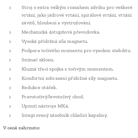
Stroj s extra velkým rozsahem zdvihu pro veškeré
vrtání, jako jádrové vrtání, spirálové vrtání, vrtání
závitů, hloubení a vystružování.
Mechanická 4stupňová převodovka.
Vysoká přídržná síla magnetu.
Podpora točivého momentu pro vysokou stabilitu.
Snímač sklonu.
Kluzná třecí spojka s točivým momentem.
Komfortní zobrazení přídržné síly magnetu.
Redukce otáček.
Pravotočivý/levotočivý chod.
Upnutí nástroje MK4.
Integrovaný zásobník chladicí kapaliny.
V ceně zahrnuto: