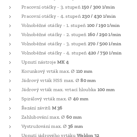
Pracovní otáčky - 3. stupeň
150 / 300 1/min
Pracovní otáčky - 4. stupeň
230 / 430 1/min
Volnoběžné otáčky - 1. stupeň
100 / 190 1/min
Volnoběžné otáčky - 2. stupeň
160 / 290 1/min
Volnoběžné otáčky - 3. stupeň
270 / 500 1/min
Volnoběžné otáčky - 4. stupeň
420 / 750 1/min
Upnutí nástroje
MK 4
Korunkový vrták max. Ø
110 mm
Jádrový vrták HSS max. Ø
80 mm
Jádrový vrták max. vrtací hloubka
100 mm
Spirálový vrták max. Ø
40 mm
Řezání závitů
M 36
Zahlubování max. Ø
60 mm
Vystružování max. Ø
36 mm
Upnutí jádrového vrtáku
Weldon 32