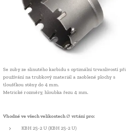
Se zuby ze slinutého karbidu s optimální trvanlivostí při
používání na trubkový materiál a zaoblené plochy s
tloušťkou stěny do 4 mm.
Metrické rozměry, hloubka řezu 4 mm.
Vhodné ve všech velikostech
Ø
vrtání pro:
KBH 25-2 U (KBH 25-2 U)