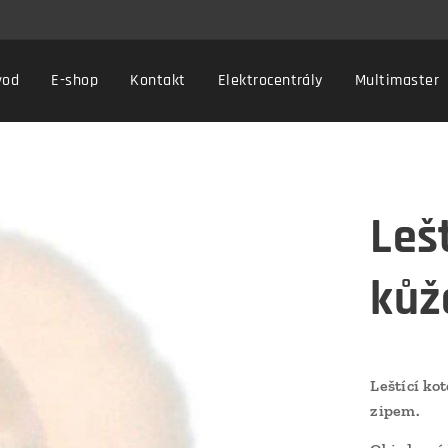
vod
E-shop
Kontakt
Elektrocentrály
Multimaster
Lešt
kůž
Leštící ko
zipem.