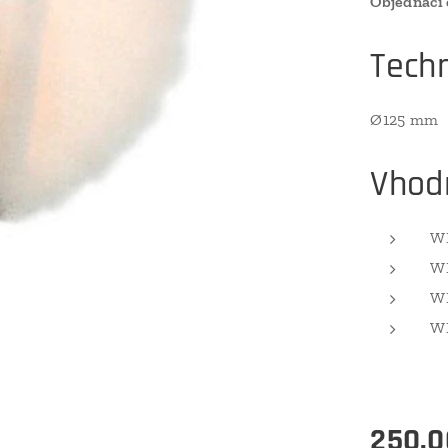
Objednací 
Techn
Ø125 mm
Vhodn
WP
WP
WP
WP
250,0