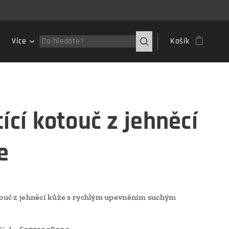
Více
Košík
ící kotouč z jehněcí
e
touč z jehněcí kůže s rychlým upevněním suchým