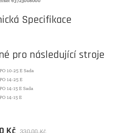
číslo: 63723008000
ická Specifikace
é pro následující stroje
O 10-25 E Sada
O 14-25 E
O 14-15 E Sada
O 14-15 E
0
Kč
330,00
Kč