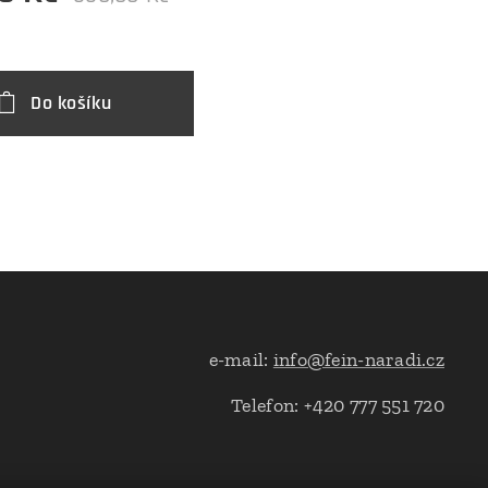
Do košíku
e-mail:
info@fein-naradi.cz
Telefon: +420 777 551 720