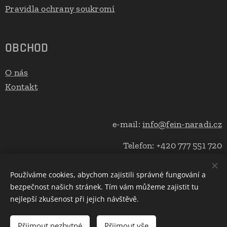
Pravidla ochrany soukromí
OBCHOD
O nás
Kontakt
e-mail:
info@fein-naradi.cz
Telefon: +420 777 551 720
Používáme cookies, abychom zajistili správné fungování a
bezpečnost našich stránek. Tím vám můžeme zajistit tu
Cookies
nejlepší zkušenost při jejich návštěvě.
Do košíku
Přijmout nezbytné
Přijmout vše