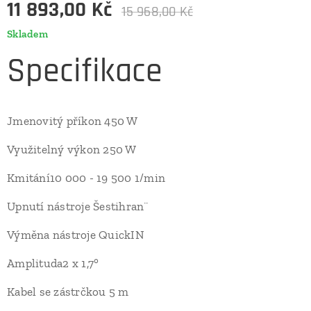
11 893,00
Kč
15 968,00
Kč
Skladem
Specifikace
Jmenovitý příkon 450 W
Využitelný výkon 250 W
Kmitání10 000 - 19 500 1/min
Upnutí nástroje Šestihran¨
Výměna nástroje QuickIN
Amplituda2 x 1,7°
Kabel se zástrčkou 5 m