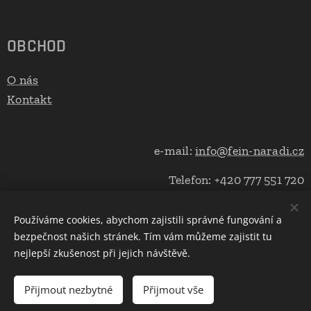
OBCHOD
O nás
Kontakt
e-mail:
info@fein-naradi.cz
Telefon: +420 777 551 720
Používáme cookies, abychom zajistili správné fungování a
bezpečnost našich stránek. Tím vám můžeme zajistit tu
Cookies
nejlepší zkušenost při jejich návštěvě.
Do košíku
Přijmout nezbytné
Přijmout vše