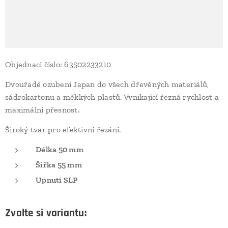
Objednací číslo: 63502233210
Dvouřadé ozubení Japan do všech dřevěných materiálů,
sádrokartonu a měkkých plastů. Vynikající řezná rychlost a
maximální přesnost.
Široký tvar pro efektivní řezání.
Délka 50 mm
Šířka 55 mm
Upnutí SLP
Zvolte si variantu: