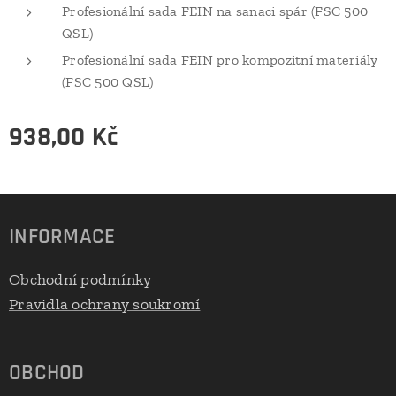
Profesionální sada FEIN na sanaci spár (FSC 500
QSL)
Profesionální sada FEIN pro kompozitní materiály
(FSC 500 QSL)
938,00
Kč
INFORMACE
Obchodní podmínky
Pravidla ochrany soukromí
OBCHOD