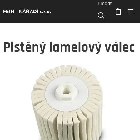
Hledat
FEIN - NÁŘADÍ s.r.o.
Plstěný lamelový válec