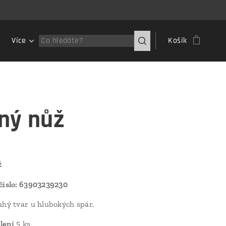
Více
Košík
ný nůž
ž
číslo: 63903239230
uhý tvar u hlubokých spár.
lení
5 ks