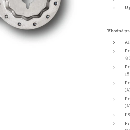
Up
Vhodné pr
AF
Pr
QS
Pr
18
Pr
(A
Pr
(A
FS
Pr