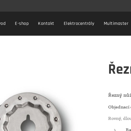
vod
E-shop
Kontakt
Elektrocentrály
Multimaster
Řez
Řezný nů
Objednací 
Rovný, dlo
Ba