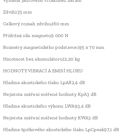
Výměna jádrového vrtákubez nářadí
Zdvih135 mm
Celkový rozsah zdvihu260 mm
Přídržná síla magnetu9 000 N
Rozměry magnetického podstavce195 x 70 mm
Hmotnost bez akumulátoru12,20 kg
HODNOTY VIBRACÍ A EMISÍ HLUKU
Hladina akustického tlaku LpA82,4 dB
Nejistota měření měřené hodnoty KpA3 dB
Hladina akustického výkonu LWA93,4 dB
Nejistota měření měřené hodnoty KWA3 dB
Hladina špičkového akustického tlaku LpCpeak97,1 dB