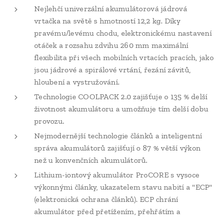
Nejlehčí univerzální akumulátorová jádrová
vrtačka na světě s hmotností 12,2 kg. Díky
pravému/levému chodu, elektronickému nastavení
otáček a rozsahu zdvihu 260 mm maximální
flexibilita při všech mobilních vrtacích pracích, jako
jsou jádrové a spirálové vrtání, řezání závitů,
hloubení a vystružování.
Technologie COOLPACK 2.0 zajišťuje o 135 % delší
životnost akumulátoru a umožňuje tím delší dobu
provozu.
Nejmodernější technologie článků a inteligentní
správa akumulátorů zajišťují o 87 % větší výkon
než u konvenčních akumulátorů.
Lithium-iontový akumulátor ProCORE s vysoce
výkonnými články, ukazatelem stavu nabití a "ECP"
(elektronická ochrana článků). ECP chrání
akumulátor před přetížením, přehřátím a