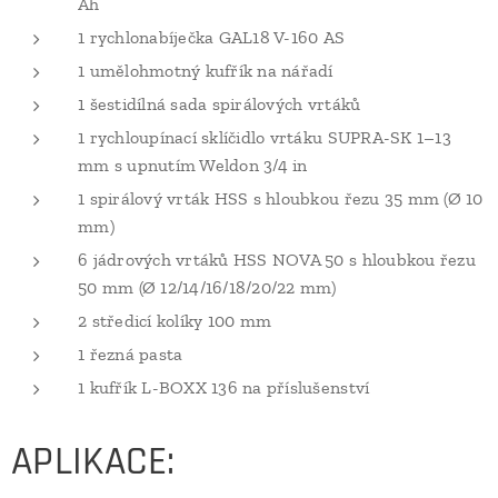
Ah
1 rychlonabíječka GAL18 V-160 AS
1 umělohmotný kufřík na nářadí
1 šestidílná sada spirálových vrtáků
1 rychloupínací sklíčidlo vrtáku SUPRA-SK 1–13
mm s upnutím Weldon 3/4 in
1 spirálový vrták HSS s hloubkou řezu 35 mm (Ø 10
mm)
6 jádrových vrtáků HSS NOVA 50 s hloubkou řezu
50 mm (Ø 12/14/16/18/20/22 mm)
2 středicí kolíky 100 mm
1 řezná pasta
1 kufřík L-BOXX 136 na příslušenství
APLIKACE: