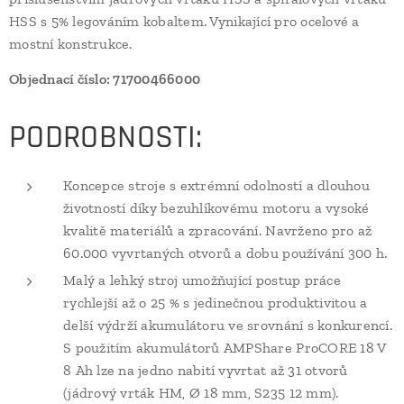
HSS s 5% legováním kobaltem. Vynikající pro ocelové a
mostní konstrukce.
Objednací číslo: 71700466000
PODROBNOSTI:
Koncepce stroje s extrémní odolností a dlouhou
životností díky bezuhlíkovému motoru a vysoké
kvalitě materiálů a zpracování. Navrženo pro až
60.000 vyvrtaných otvorů a dobu používání 300 h.
Malý a lehký stroj umožňující postup práce
rychlejší až o 25 % s jedinečnou produktivitou a
delší výdrží akumulátoru ve srovnání s konkurencí.
S použitím akumulátorů AMPShare ProCORE 18 V
8 Ah lze na jedno nabití vyvrtat až 31 otvorů
(jádrový vrták HM, Ø 18 mm, S235 12 mm).