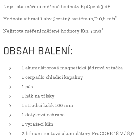
Nejistota měření měřené hodnoty KpCpeak3 dB
Hodnota vibrací 1 αhv 3cestný systémαh,D 0,6 m/s²
Nejistota měření měřené hodnoty Kα1,5 m/s²
OBSAH BALENÍ:
1 akumulátorová magnetická jádrová vrtačka
1 čerpadlo chladicí kapaliny
1 pás
1 hák na třísky
1 středicí kolík 100 mm
1 dotyková ochrana
1 vyrážecí klín
2 lithium-iontové akumulátory ProCORE 18 V / 8,0