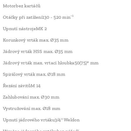
Motorbez kartáčů
Otáčky při zatížení130 - 520 min⁻¹
Upnutí nástrojeMK 2
Korunkový vrták max. Ø35 mm
Jádrový vrták HSS max. Ø35 mm
Jádrový vrták max. vrtací hloubka50(75)* mm
Spirálový vrták max. Ø18 mm
Řezání závitůM 14
Zahlubování max. Ø30 mm
Vystružování max. Ø18 mm
Upnutí jádrového vrtáku3/4" Weldon