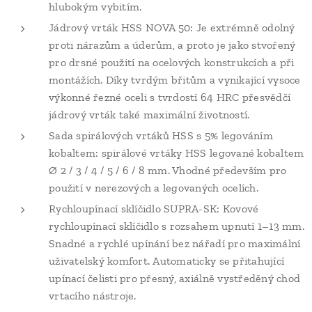
hlubokým vybitím.
Jádrový vrták HSS NOVA 50: Je extrémně odolný
proti nárazům a úderům, a proto je jako stvořený
pro drsné použití na ocelových konstrukcích a při
montážích. Díky tvrdým břitům a vynikající vysoce
výkonné řezné oceli s tvrdostí 64 HRC přesvědčí
jádrový vrták také maximální životností.
Sada spirálových vrtáků HSS s 5% legováním
kobaltem: spirálové vrtáky HSS legované kobaltem
Ø 2 / 3 / 4 / 5 / 6 / 8 mm. Vhodné především pro
použití v nerezových a legovaných ocelích.
Rychloupínací sklíčidlo SUPRA-SK: Kovové
rychloupínací sklíčidlo s rozsahem upnutí 1–13 mm.
Snadné a rychlé upínání bez nářadí pro maximální
uživatelský komfort. Automaticky se přitahující
upínací čelisti pro přesný, axiálně vystředěný chod
vrtacího nástroje.