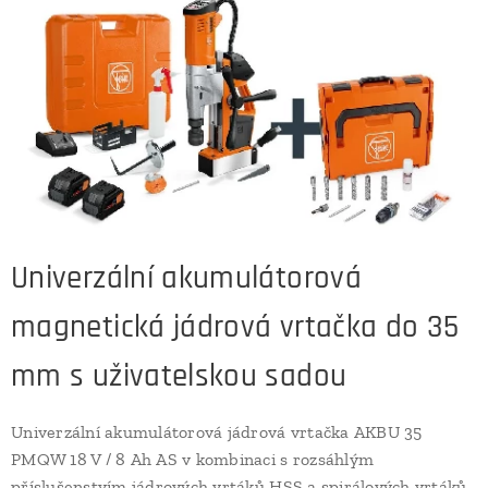
Univerzální akumulátorová
magnetická jádrová vrtačka do 35
mm s uživatelskou sadou
Univerzální akumulátorová jádrová vrtačka AKBU 35
PMQW 18 V / 8 Ah AS v kombinaci s rozsáhlým
příslušenstvím jádrových vrtáků HSS a spirálových vrtáků