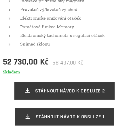
Indikace přídržné síly magnetu
Pravotočivý/levotočivý chod
Elektronické snižování otáček
Paměťová funkce Memory
Elektronický tachometr s regulací otáček
Snímač sklonu
52 730,00
Kč
68 497,00
Kč
Skladem
STÁHNOUT NÁVOD K OBSLUZE 2
STÁHNOUT NÁVOD K OBSLUZE 1