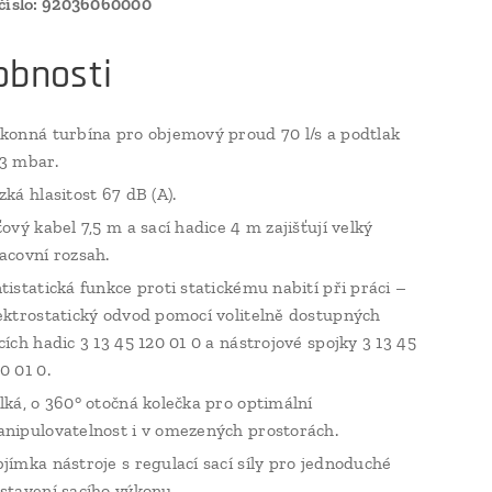
 číslo: 92036060000
obnosti
konná turbína pro objemový proud 70 l/s a podtlak
3 mbar.
zká hlasitost 67 dB (A).
ťový kabel 7,5 m a sací hadice 4 m zajišťují velký
acovní rozsah.
tistatická funkce proti statickému nabití při práci –
ektrostatický odvod pomocí volitelně dostupných
cích hadic 3 13 45 120 01 0 a nástrojové spojky 3 13 45
0 01 0.
lká, o 360° otočná kolečka pro optimální
nipulovatelnost i v omezených prostorách.
jímka nástroje s regulací sací síly pro jednoduché
stavení sacího výkonu.