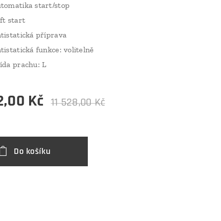
tomatika start/stop
ft start
tistatická příprava
tistatická funkce: volitelně
ída prachu: L
2,00
Kč
11 528,00
Kč
Do košíku