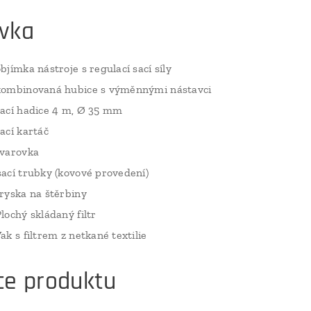
vka
objímka nástroje s regulací sací síly
kombinovaná hubice s výměnnými nástavci
sací hadice 4 m, Ø 35 mm
sací kartáč
tvarovka
sací trubky (kovové provedení)
tryska na štěrbiny
Plochý skládaný filtr
Vak s filtrem z netkané textilie
ce produktu