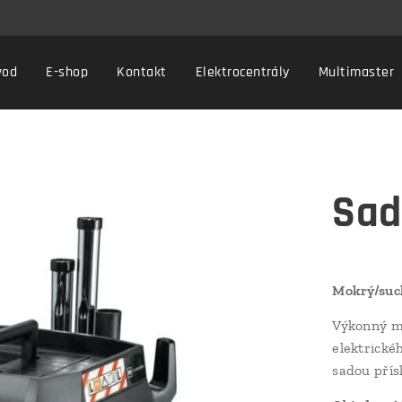
vod
E-shop
Kontakt
Elektrocentrály
Multimaster
Sad
Mokrý/suc
Výkonný mo
elektrické
sadou přís