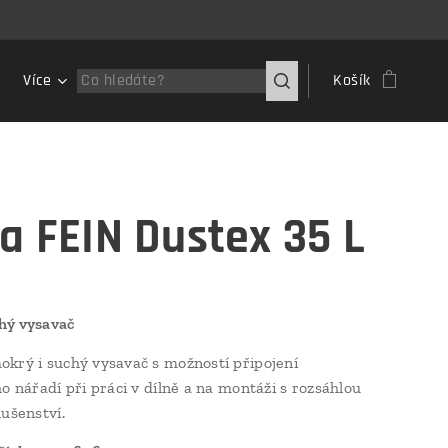
Více
Košík
a FEIN Dustex 35 L
hý vysavač
krý i suchý vysavač s možností připojení
ho nářadí při práci v dílně a na montáži s rozsáhlou
lušenství.