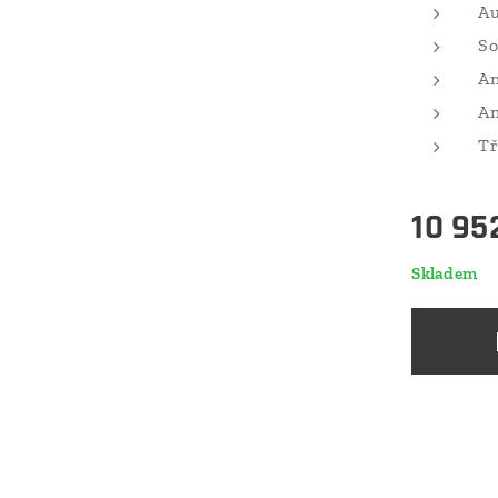
Au
So
An
An
Tř
10 95
Skladem