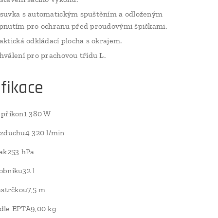
suvka s automatickým spuštěním a odloženým
pnutím pro ochranu před proudovými špičkami.
aktická odkládací plocha s okrajem.
hválení pro prachovou třídu L.
fikace
 příkon1 380 W
vzduchu4 320 l/min
lak253 hPa
obníku32 l
ástrčkou7,5 m
dle EPTA9,00 kg