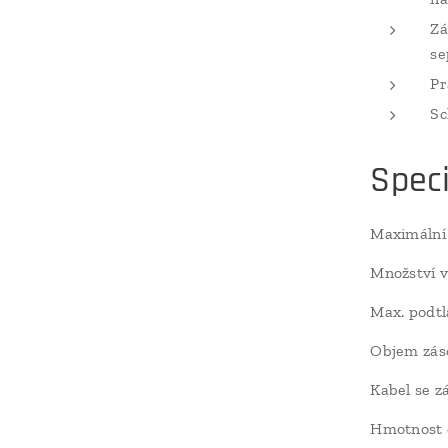
Zá
se
Pr
Sc
Speci
Maximální
Množství 
Max. podt
Objem zás
Kabel se z
Hmotnost 