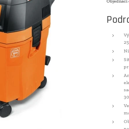
Objednací
Podr
Vý
25
Ní
Sí
pr
An
el
sa
30
Ve
ma
Ob
na