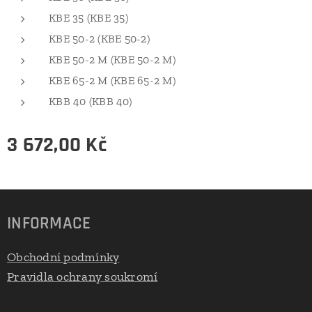
KBE 35 (KBE 35)
KBE 50-2 (KBE 50-2)
KBE 50-2 M (KBE 50-2 M)
KBE 65-2 M (KBE 65-2 M)
KBB 40 (KBB 40)
3 672,00
Kč
INFORMACE
Obchodní podmínky
Pravidla ochrany soukromí