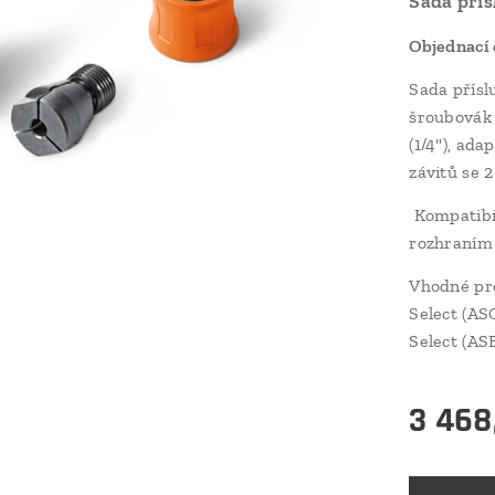
Sada přís
Objednací 
Sada přísl
šroubovák 
(1/4"), ada
závitů se 
Kompatibi
rozhraním
Vhodné pr
Select (AS
Select (AS
3 468