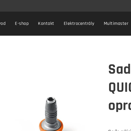
vod
E-shop
Kontakt
Elektrocentrály
Multimaster
Sad
QUI
opr