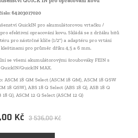
lušenství QUICK IN pro opracování kovu
číslo: 64203017020
ušenství QuickIN pro akumulátorovou vrtačku /
pro efektivní opracování kovu. Skládá se z držáku bitů
ptéru pro nástrčné klíče (1/2") a adaptéru pro vrtání
2 kleštinami pro průměr dříku 4,5 a 6 mm.
lní se všemi akumulátorovými šroubováky FEIN s
 QuickIN/QuickIN MAX.
o: ASCM 18 QM Select (ASCM 18 QM), ASCM 18 QSW
CM 18 QSW), ABS 18 Q Select (ABS 18 Q), ASB 18 Q
B 18 Q), ASCM 12 Q Select (ASCM 12 Q)
,00
Kč
3 536,00
Kč