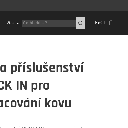
Více
Košík
a příslušenství
CK IN pro
acování kovu