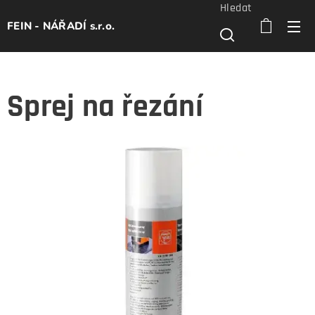
Hledat
FEIN - NÁŘADÍ s.r.o.
Sprej na řezání