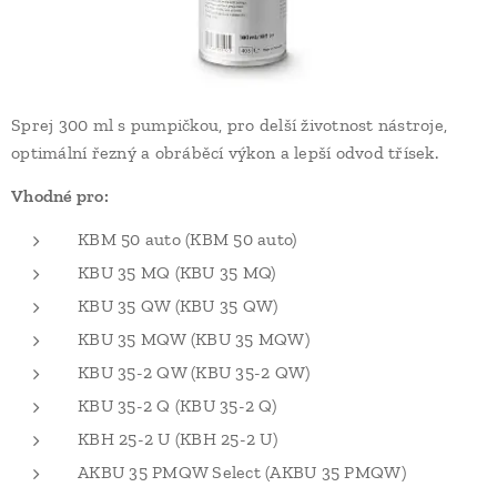
Sprej 300 ml s pumpičkou, pro delší životnost nástroje,
optimální řezný a obráběcí výkon a lepší odvod třísek.
Vhodné pro:
KBM 50 auto (KBM 50 auto)
KBU 35 MQ (KBU 35 MQ)
KBU 35 QW (KBU 35 QW)
KBU 35 MQW (KBU 35 MQW)
KBU 35-2 QW (KBU 35-2 QW)
KBU 35-2 Q (KBU 35-2 Q)
KBH 25-2 U (KBH 25-2 U)
AKBU 35 PMQW Select (AKBU 35 PMQW)