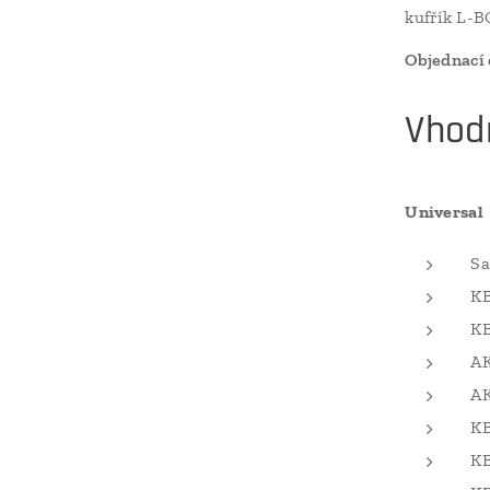
kufřík L-B
Objednací 
Vhodn
Universal
Sa
K
K
A
AK
K
K