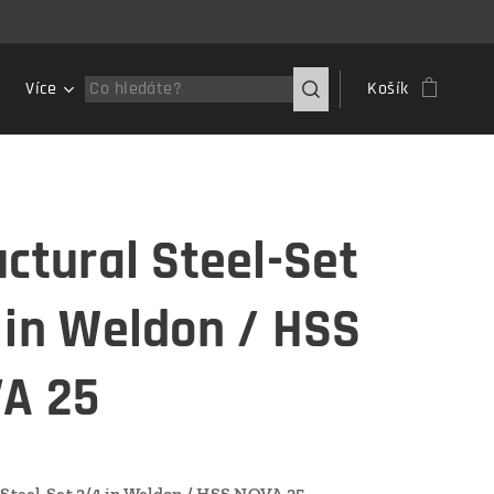
Více
Košík
uctural Steel-Set
 in Weldon / HSS
A 25
 Steel-Set 3/4 in Weldon / HSS NOVA 25