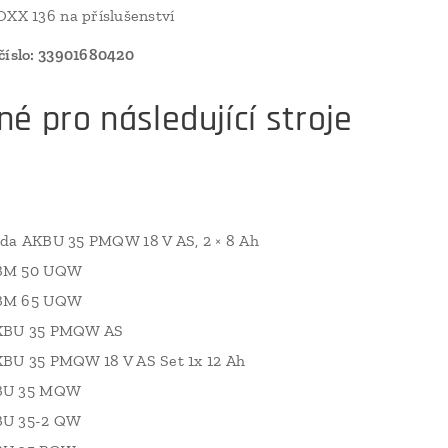
OXX 136 na příslušenství
číslo: 33901680420
é pro následující stroje
da AKBU 35 PMQW 18 V AS, 2 × 8 Ah
BM 50 UQW
BM 65 UQW
KBU 35 PMQW AS
BU 35 PMQW 18 V AS Set 1x 12 Ah
BU 35 MQW
BU 35-2 QW