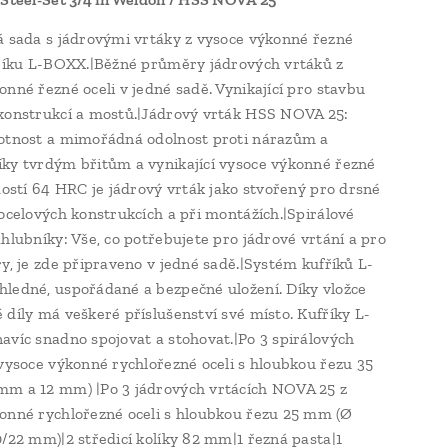
á sada s jádrovými vrtáky z vysoce výkonné řezné
fříku L-BOXX.|Běžné průměry jádrových vrtáků z
onné řezné oceli v jedné sadě. Vynikající pro stavbu
konstrukcí a mostů.|Jádrový vrták HSS NOVA 25:
otnost a mimořádná odolnost proti nárazům a
ky tvrdým břitům a vynikající vysoce výkonné řezné
rdostí 64 HRC je jádrový vrták jako stvořený pro drsné
 ocelových konstrukcích a při montážích.|Spirálové
áhlubníky: Vše, co potřebujete pro jádrové vrtání a pro
ry, je zde připraveno v jedné sadě.|Systém kufříků L-
ledné, uspořádané a bezpečné uložení. Díky vložce
 díly má veškeré příslušenství své místo. Kufříky L-
avíc snadno spojovat a stohovat.|Po 3 spirálových
 vysoce výkonné rychlořezné oceli s hloubkou řezu 35
m a 12 mm) |Po 3 jádrových vrtácích NOVA 25 z
onné rychlořezné oceli s hloubkou řezu 25 mm (Ø
0/22 mm)|2 středicí kolíky 82 mm|1 řezná pasta|1