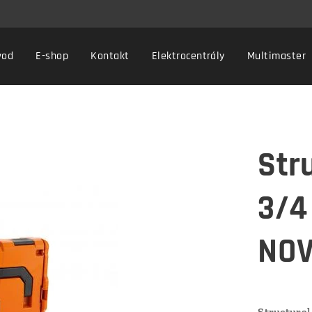
vod
E-shop
Kontakt
Elektrocentrály
Multimaster
Str
3/4
NOV
Structural