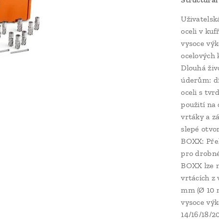
Uživatelsk
oceli v ku
vysoce výk
ocelových 
Dlouhá živ
úderům: dí
oceli s tv
použití na
vrtáky a z
slepé otvo
BOXX: Přeh
pro drobné
BOXX lze n
vrtácích z
mm (Ø 10 m
vysoce výk
14/16/18/2