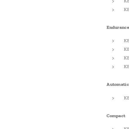
K
KB
Enduranc
KB
K
K
K
Automatic
K
Compact
K