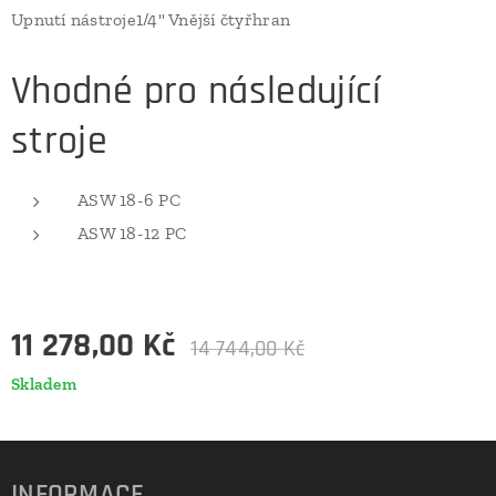
Upnutí nástroje1/4" Vnější čtyřhran
Vhodné pro následující
stroje
ASW 18-6 PC
ASW 18-12 PC
11 278,00
Kč
14 744,00
Kč
Skladem
INFORMACE