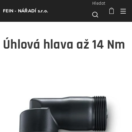
Hledat
FEIN - NÁŘADÍ s.r.o.
Úhlová hlava až 14 Nm