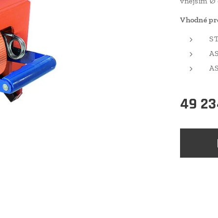
vnějším Ø
Vhodné pr
ST
AS
AS
49 23