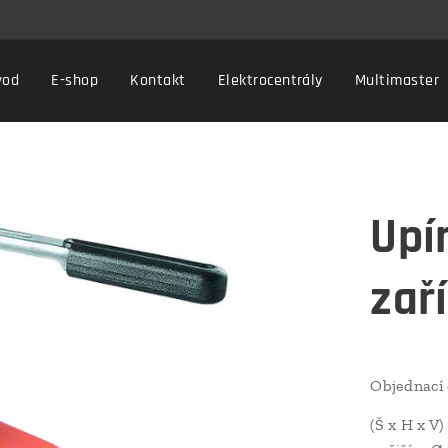
vod
E-shop
Kontakt
Elektrocentrály
Multimaster
Upí
zař
Objednací 
(Š x H x V