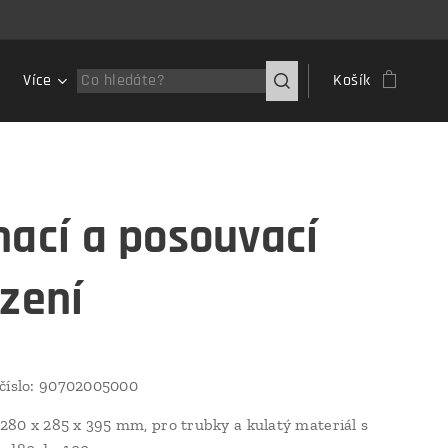
Více
Košík
nací a posouvací
ízení
číslo: 90702005000
) 280 x 285 x 395 mm, pro trubky a kulatý materiál s