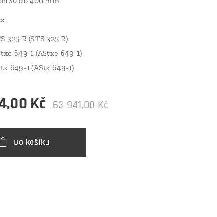
 od80 do 400 mm
o:
S 325 R (STS 325 R)
txe 649-1 (AStxe 649-1)
tx 649-1 (AStx 649-1)
4,00
Kč
63 941,00
Kč
Do košíku