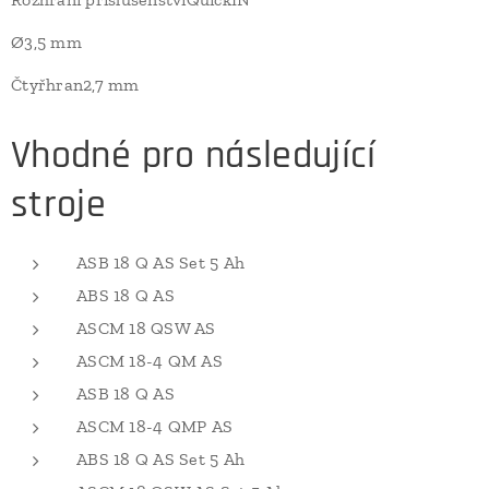
Ø3,5 mm
Čtyřhran2,7 mm
Vhodné pro následující
stroje
ASB 18 Q AS Set 5 Ah
ABS 18 Q AS
ASCM 18 QSW AS
ASCM 18-4 QM AS
ASB 18 Q AS
ASCM 18-4 QMP AS
ABS 18 Q AS Set 5 Ah