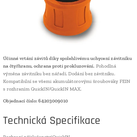
Účinné vrtání závitů díky spolehlivému uchycení závitníku
na čtyřhranu, ochrana proti prokluzování.
Pohodlná
výměna závitníku bez nářadí. Dodání bez závitníku.
Kompatibilní se všemi akumulátorovými šroubováky FEIN
s rozhraním QuickIN/QuickIN MAX.
Objednací číslo: 64203009010
Technická Specifikace
Rozhraní příslušenstvíQuickIN