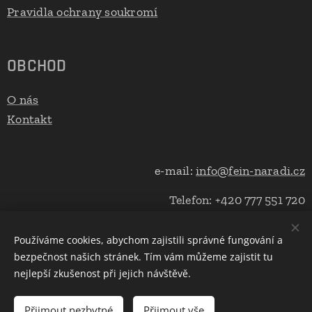
Pravidla ochrany soukromí
OBCHOD
O nás
Kontakt
e-mail:
info@fein-naradi.cz
Telefon: +420 777 551 720
Používáme cookies, abychom zajistili správné fungování a
bezpečnost našich stránek. Tím vám můžeme zajistit tu
Cookies
nejlepší zkušenost při jejich návštěvě.
Do košíku
Přijmout nezbytné
Přijmout vše