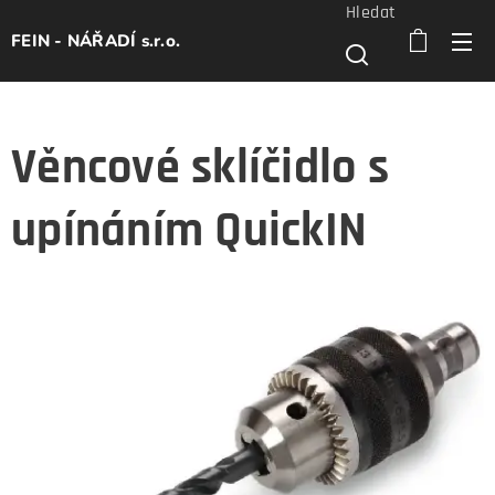
Hledat
FEIN - NÁŘADÍ s.r.o.
Věncové sklíčidlo s
upínáním QuickIN