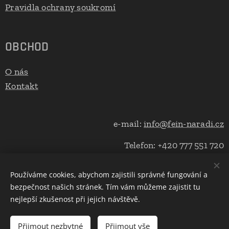
Pravidla ochrany soukromí
OBCHOD
O nás
Kontakt
e-mail:
info@fein-naradi.cz
Telefon: +420 777 551 720
Používáme cookies, abychom zajistili správné fungování a
bezpečnost našich stránek. Tím vám můžeme zajistit tu
Cookies
nejlepší zkušenost při jejich návštěvě.
Do košíku
Přijmout nezbytné
Přijmout vše