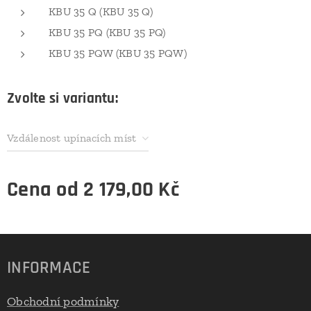
KBU 35 Q (KBU 35 Q)
KBU 35 PQ (KBU 35 PQ)
KBU 35 PQW (KBU 35 PQW)
Zvolte si variantu:
Vzdálenost upínacích míst
v mm
Cena od
2 179,00
Kč
INFORMACE
Obchodní podmínky