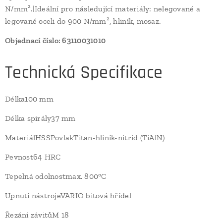
N/mm².|Ideální pro následující materiály: nelegované a
legované oceli do 900 N/mm², hliník, mosaz.
Objednací číslo: 63110031010
Technická Specifikace
Délka100 mm
Délka spirály37 mm
MateriálHSSPovlakTitan-hliník-nitrid (TiAlN)
Pevnost64 HRC
Tepelná odolnostmax. 800°C
Upnutí nástrojeVARIO bitová hřídel
Řezání závitůM 18