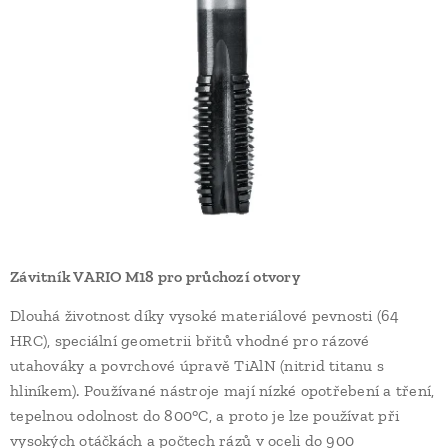
Závitník VARIO M18 pro průchozí otvory
Dlouhá životnost díky vysoké materiálové pevnosti (64
HRC), speciální geometrii břitů vhodné pro rázové
utahováky a povrchové úpravě TiAlN (nitrid titanu s
hliníkem). Používané nástroje mají nízké opotřebení a tření,
tepelnou odolnost do 800°C, a proto je lze používat při
vysokých otáčkách a počtech rázů v oceli do 900